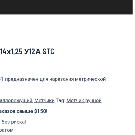
х1,25 У12А STC
81 предназначен для нарезания метрической
таллорежущий
,
Метчики
Tag:
Метчик ручной
аказов свыше $150!
 без риска!
вратом