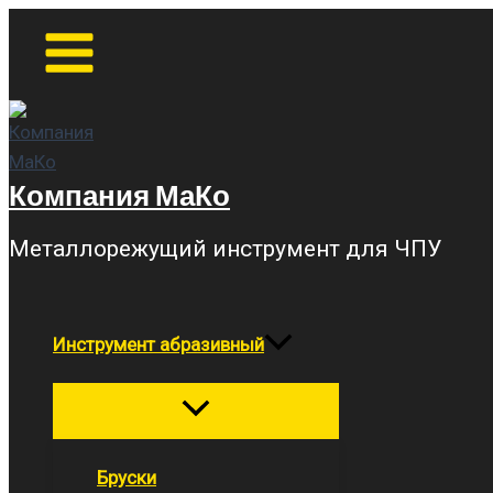
Перейти
Main
Menu
к
содержимому
Компания МаКо
Металлорежущий инструмент для ЧПУ
Инструмент абразивный
Переключатель
меню
Бруски