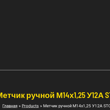
Метчик ручной М14х1,25 У12А S
Главная
Products
Метчик ручной М14х1,25 У12А ST