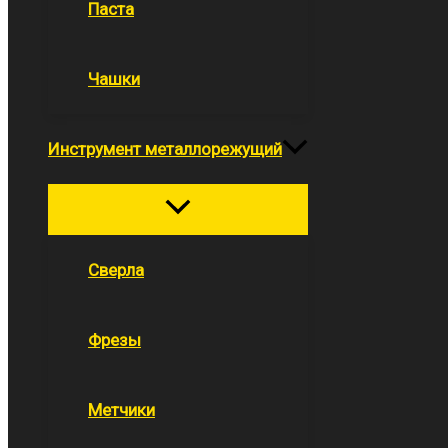
Паста
Чашки
Инструмент металлорежущий
Переключатель
меню
Сверла
Фрезы
Метчики