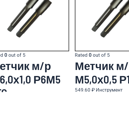
ed
0
out of 5
Rated
0
out of 5
етчик м/р
Метчик м
6,0х1,0 Р6М5
М5,0х0,5 Р
TC
549.60
₽
Инструмент
металлорежущий
.20
₽
Инструмент
аллорежущий