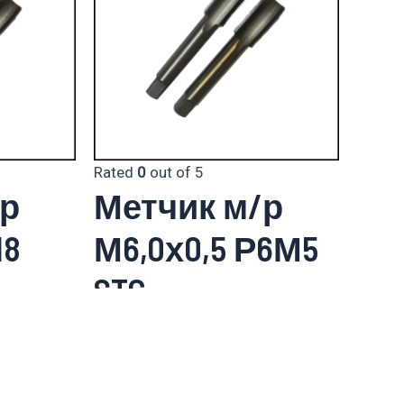
Rated
0
out of 5
/р
Метчик м/р
18
М6,0х0,5 Р6М5
STC
301.20
₽
Инструмент
металлорежущий