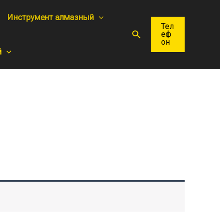
Инструмент алмазный
Тел
Поиск
еф
он
й