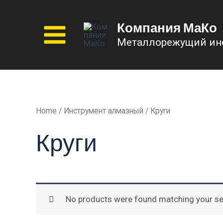
Перейти
к
Компания МаКо
содержимому
Металлорежущий ин
Main
Menu
Home
/
Инструмент алмазный
/ Круги
Круги
No products were found matching your se