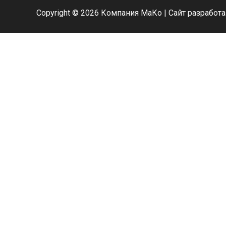
Copyright © 2026 Компания МаКо | Сайт разработ
Активные фильтры
Фильтрация по статусу
Фильтрация по цене
Фильтрация по рейтингу
Фильтрация по атрибутам