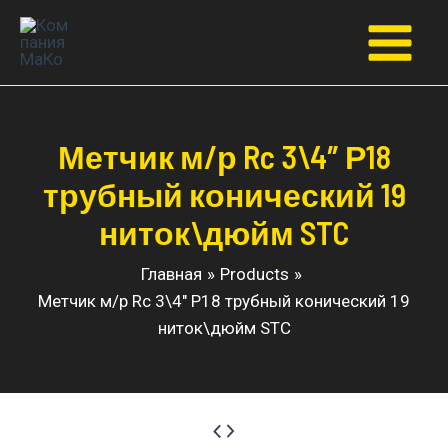
Перейти
к
Main
содержимому
Menu
Метчик м/р Rc 3\4″ Р18
трубный конический 19
ниток\дюйм STC
Главная
Products
Метчик м/р Rc 3\4″ Р18 трубный конический 19
ниток\дюйм STC