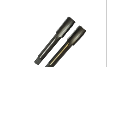
Rated
0
out of 5
Метчик м/р М8,0х0,5 Р6М5 STC
396.00
₽
Инструмент металлорежущий