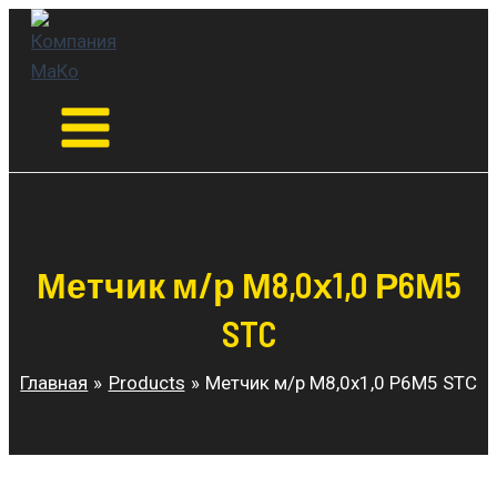
Перейти
к
содержимому
Main
Menu
Метчик м/р М8,0х1,0 Р6М5
STC
Главная
Products
Метчик м/р М8,0х1,0 Р6М5 STC