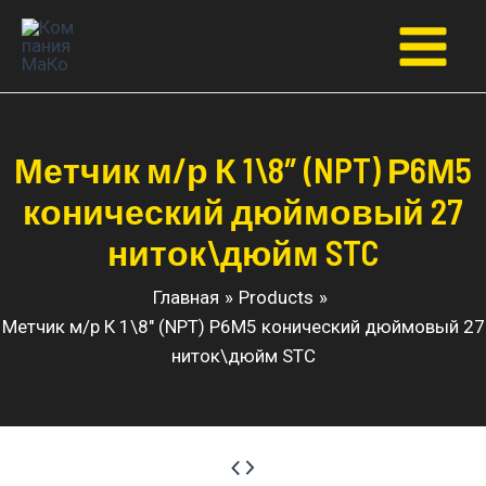
Перейти
к
Main
содержимому
Menu
Метчик м/р К 1\8″ (NPT) Р6М5
конический дюймовый 27
ниток\дюйм STC
Главная
Products
Метчик м/р К 1\8″ (NPT) Р6М5 конический дюймовый 27
ниток\дюйм STC