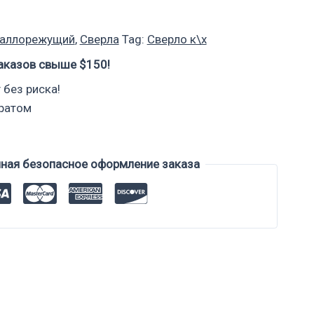
таллорежущий
,
Сверла
Tag:
Сверло к\х
аказов свыше $150!
 без риска!
вратом
нная безопасное оформление заказа