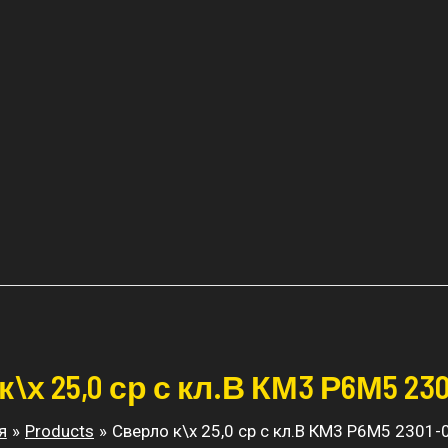
\х 25,0 ср с кл.В КМ3 Р6М5 230
я
Products
Сверло к\х 25,0 ср с кл.В КМ3 Р6М5 2301