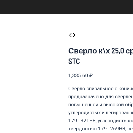
Сверло к\х 25,0 с
STC
1,335.60
₽
Сверло спиральное с кони
предназначено для сверлен
повышенной и высокой об
углеродистых и легирован
179…321НВ, углеродистых 
твердостью 179…269НВ, се