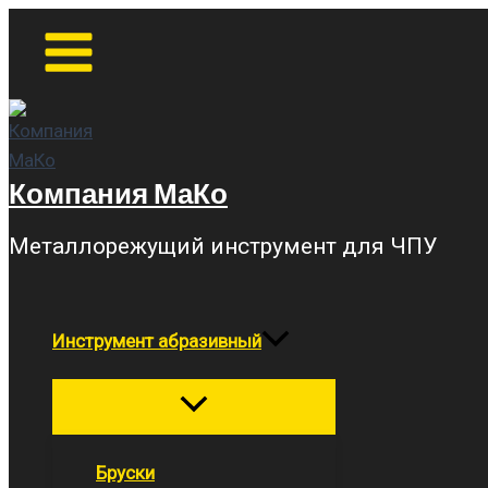
Перейти
Main
Menu
к
содержимому
Компания МаКо
Металлорежущий инструмент для ЧПУ
Инструмент абразивный
Переключатель
меню
Бруски