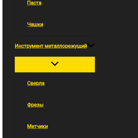
Паста
Чашки
Инструмент металлорежущий
Переключатель
меню
Сверла
Фрезы
Метчики