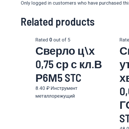
Only logged in customers who have purchased this
Related products
Rated
0
out of 5
Rat
Сверло ц\х
С
0,75 ср с кл.В
у
Р6М5 STC
х
0
8.40
₽
Инструмент
металлорежущий
Г
S
48.