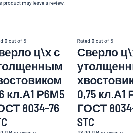
 product may leave a review.
ed
0
out of 5
Rated
0
out of 5
верло ц\х с
Сверло ц\
толщенным
утолщен
востовиком
хвостови
,6 кл.А1 Р6М5
0,75 кл.А1
ОСТ 8034-76
ГОСТ 8034
TC
STC
00
₽
Инструмент
48.00
₽
Инструмент