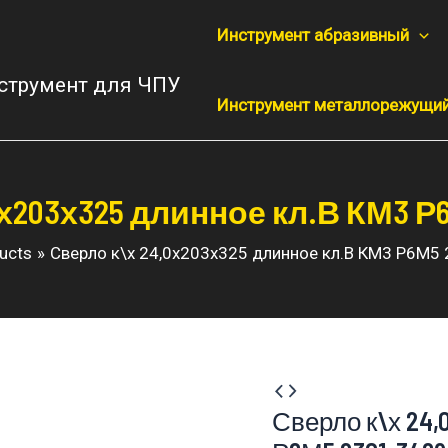
Инструмент абразивный
струмент для ЧПУ
Инструмент металлорежущи
х203х325 длинное кл.В КМ3 Р6
ucts
Сверло к\х 24,0х203х325 длинное кл.В КМ3 Р6М5
Сверло к\х 24,