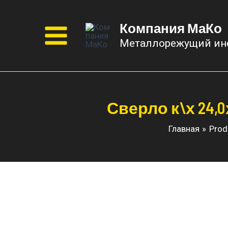
Перейти
к
Компания МаКо
содержимому
Металлорежущий ин
Main
Menu
Сверло к\х 24,0
Главная
Prod