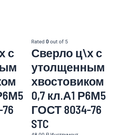
Rated
0
out of 5
х с
Сверло ц\х с
ным
утолщенным
ком
хвостовиком
 Р6М5
0,7 кл.А1 Р6М5
-76
ГОСТ 8034-76
STC
48.00
₽
Инструмент