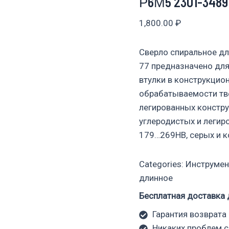
Р6М5 2301-3489
1,800.00
₽
Сверло спиральное дл
77 предназначено для
втулки в конструкцио
обрабатываемости тв
легированных констр
углеродистых и легир
179…269НВ, серых и к
Categories:
Инструмен
длинное
Бесплатная доставка 
Гарантия возврата 
Никаких проблем с