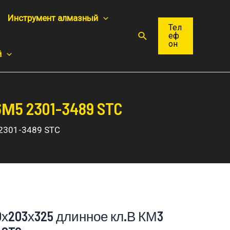
Инструмент алмазный
Тел
Поиск
еф
он
й
М5 2301-3489 STC
 2301-3489 STC
0х203х325 длинное кл.В КМ3