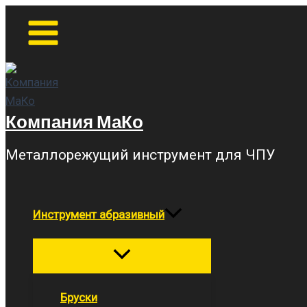
Перейти
Main
Menu
к
содержимому
Компания МаКо
Металлорежущий инструмент для ЧПУ
Инструмент абразивный
Переключатель
меню
Бруски