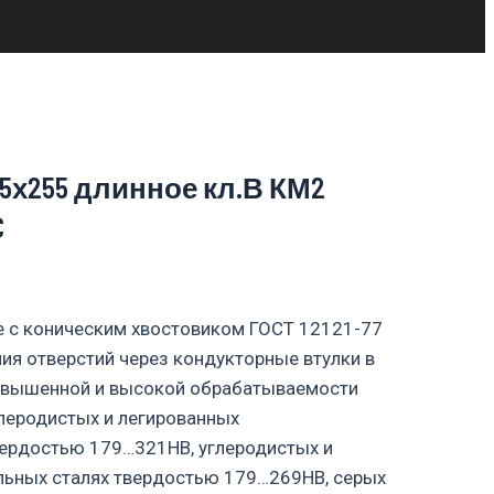
55х255 длинное кл.В КМ2
C
е с коническим хвостовиком ГОСТ 12121-77
ия отверстий через кондукторные втулки в
овышенной и высокой обрабатываемости
леродистых и легированных
вердостью 179…321НВ, углеродистых и
льных сталях твердостью 179…269НВ, серых