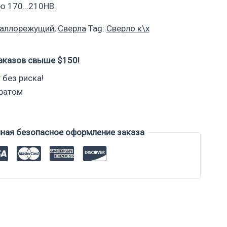
ью 170…210НВ.
таллорежущий
,
Сверла
Tag:
Сверло к\х
аказов свыше $150!
 без риска!
вратом
нная безопасное оформление заказа