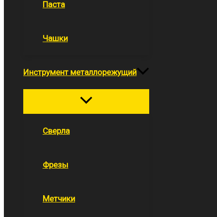
Паста
Чашки
Инструмент металлорежущий
Переключатель
меню
Сверла
Фрезы
Метчики