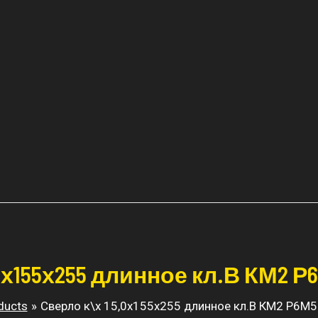
0х155х255 длинное кл.В КМ2 Р6
ducts
Сверло к\х 15,0х155х255 длинное кл.В КМ2 Р6М