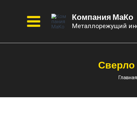
Перейти
к
Компания МаКо
содержимому
Металлорежущий ин
Main
Menu
Сверло к
Главная