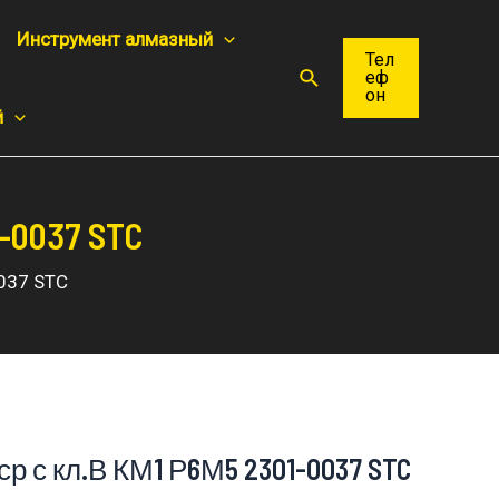
Инструмент алмазный
Тел
Поиск
еф
он
й
-0037 STC
0037 STC
 ср с кл.В КМ1 Р6М5 2301-0037 STC