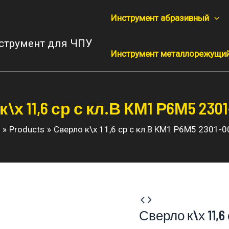
Инструмент абразивный
струмент для ЧПУ
Инструмент металлорежущи
\х 11,6 ср с кл.В КМ1 Р6М5 2301
Products
Сверло к\х 11,6 ср с кл.В КМ1 Р6М5 2301-
Сверло к\х 11,6