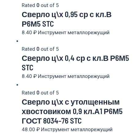
Rated
0
out of 5
Сверло ц\х 0,95 ср с кл.В
Р6М5 STC
8.40
₽
Инструмент металлорежущий
Rated
0
out of 5
Сверло ц\х 0,4 ср с кл.В Р6М5
STC
8.40
₽
Инструмент металлорежущий
Rated
0
out of 5
Сверло ц\х с утолщенным
хвостовиком 0,9 кл.А1 Р6М5
ГОСТ 8034-76 STC
48.00
₽
Инструмент металлорежущий