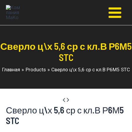
Перейти
к
Main
содержимому
Menu
Сверло ц\х 5,6 ср с кл.В Р6М5
STC
Главная
Products
Сверло ц\х 5,6 ср с кл.В Р6М5 STC
Сверло ц\х 5,6 ср с кл.В Р6М5
STC