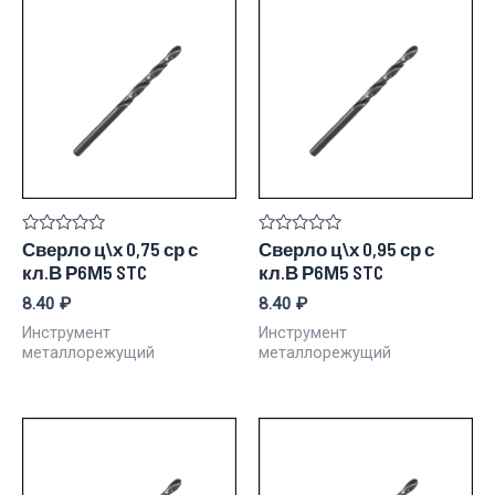
Rated
Rated
Сверло ц\х 0,75 ср с
Сверло ц\х 0,95 ср с
0
0
кл.В Р6М5 STC
кл.В Р6М5 STC
out
out
of
of
8.40
₽
8.40
₽
5
5
Инструмент
Инструмент
металлорежущий
металлорежущий