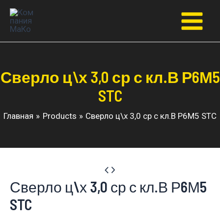
Перейти
к
Main
содержимому
Menu
Сверло ц\х 3,0 ср с кл.В Р6М5
STC
Главная
Products
Сверло ц\х 3,0 ср с кл.В Р6М5 STC
Сверло ц\х 3,0 ср с кл.В Р6М5
STC