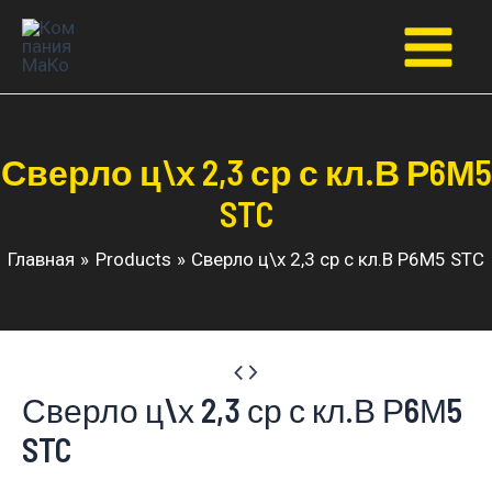
Перейти
к
Main
содержимому
Menu
Сверло ц\х 2,3 ср с кл.В Р6М5
STC
Главная
Products
Сверло ц\х 2,3 ср с кл.В Р6М5 STC
Сверло ц\х 2,3 ср с кл.В Р6М5
STC