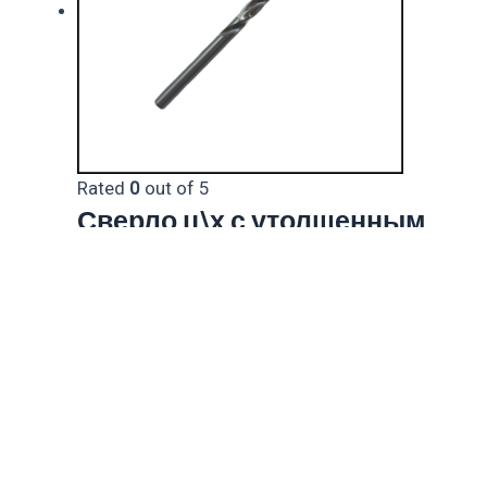
Rated
0
out of 5
Сверло ц\х с утолщенным
хвостовиком 0,7 кл.А1 Р6М5
ГОСТ 8034-76 STC
48.00
₽
Инструмент металлорежущий