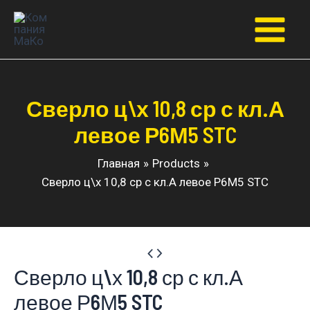
Перейти
к
Main
содержимому
Menu
Сверло ц\х 10,8 ср с кл.А
левое Р6М5 STC
Главная
Products
Сверло ц\х 10,8 ср с кл.А левое Р6М5 STC
Сверло ц\х 10,8 ср с кл.А
левое Р6М5 STC