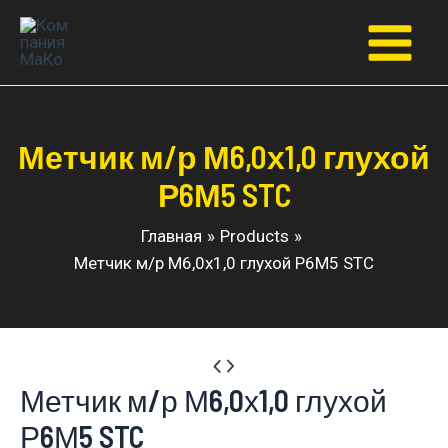
Перейти
к
Main
содержимому
Menu
Метчик м/р М6,0х1,0 глухой
Р6М5 STC
Главная
Products
Метчик м/р М6,0х1,0 глухой Р6М5 STC
Метчик м/р М6,0х1,0 глухой
Р6М5 STC