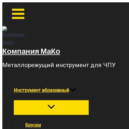
Перейти
Main
Menu
к
содержимому
Компания МаКо
Металлорежущий инструмент для ЧПУ
Инструмент абразивный
Переключатель
меню
Бруски