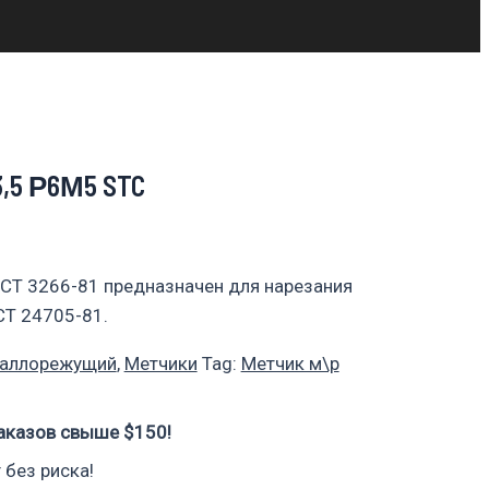
,5 Р6М5 STC
СТ 3266-81 предназначен для нарезания
СТ 24705-81.
таллорежущий
,
Метчики
Tag:
Метчик м\р
аказов свыше $150!
 без риска!