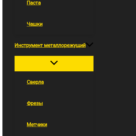
Паста
Чашки
Инструмент металлорежущий
Переключатель
меню
Сверла
Фрезы
Метчики