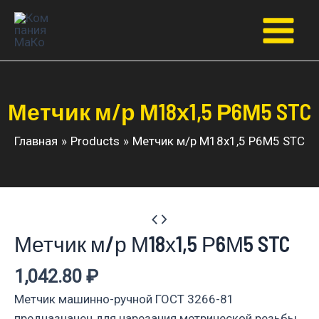
Перейти
к
Main
содержимому
Menu
Метчик м/р М18х1,5 Р6М5 STC
Главная
Products
Метчик м/р М18х1,5 Р6М5 STC
Метчик м/р М18х1,5 Р6М5 STC
1,042.80
₽
Метчик машинно-ручной ГОСТ 3266-81
предназначен для нарезания метрической резьбы