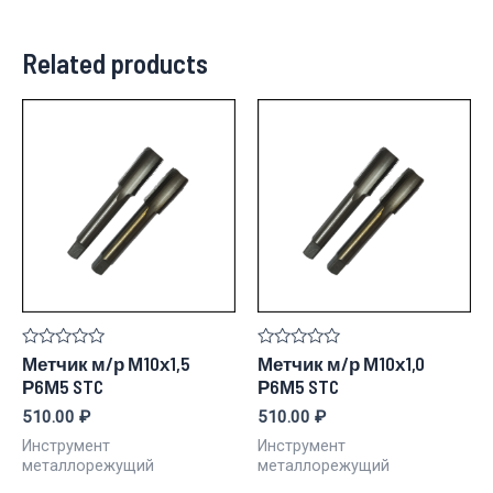
Related products
Rated
Rated
Метчик м/р М10х1,5
Метчик м/р М10х1,0
0
0
Р6М5 STC
Р6М5 STC
out
out
of
of
510.00
₽
510.00
₽
5
5
Инструмент
Инструмент
металлорежущий
металлорежущий