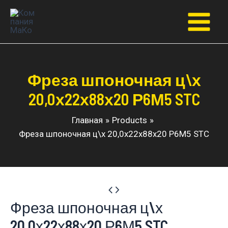
Перейти
к
Main
содержимому
Menu
Фреза шпоночная ц\х
20,0х22х88х20 Р6М5 STC
Главная
Products
Фреза шпоночная ц\х 20,0х22х88х20 Р6М5 STC
Фреза шпоночная ц\х
20,0х22х88х20 Р6М5 STC