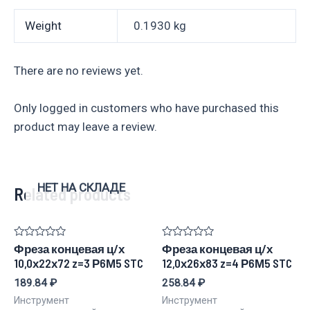
Weight
0.1930 kg
There are no reviews yet.
Only logged in customers who have purchased this
product may leave a review.
НЕТ НА СКЛАДЕ
Related products
Rated
Rated
Фреза концевая ц/х
Фреза концевая ц/х
0
0
10,0х22х72 z=3 Р6М5 STC
12,0х26х83 z=4 Р6М5 STC
out
out
of
of
189.84
₽
258.84
₽
5
5
Инструмент
Инструмент