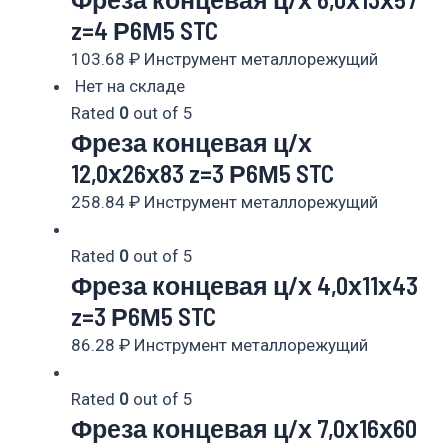
z=4 Р6М5 STC
103.68
₽
Инструмент металлорежущий
Нет на складе
Rated
0
out of 5
Фреза концевая ц/х
12,0х26х83 z=3 Р6М5 STC
258.84
₽
Инструмент металлорежущий
Rated
0
out of 5
Фреза концевая ц/х 4,0х11х43
z=3 Р6М5 STC
86.28
₽
Инструмент металлорежущий
Rated
0
out of 5
Фреза концевая ц/х 7,0х16х60