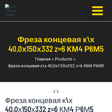
Перейти
к
Main
содержимому
Menu
Фреза концевая к\х
40,0х150х332 z=6 КМ4 Р6М5
Главная
Products
Фреза концевая к\х 40,0х150х332 z=6 КМ4 Р6М5
Фреза концевая к\х
40,0х150х332 z=6 КМ4 Р6М5