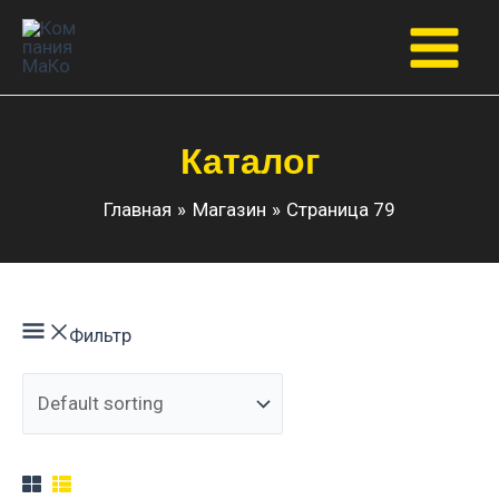
Перейти
к
Main
содержимому
Menu
Каталог
Главная
Магазин
Страница 79
Фильтр