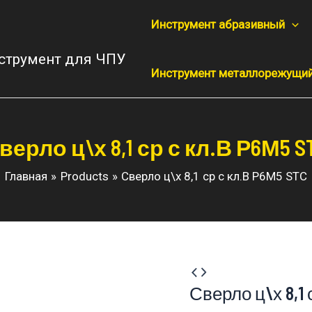
Инструмент абразивный
струмент для ЧПУ
Инструмент металлорежущи
верло ц\х 8,1 ср с кл.В Р6М5 S
Главная
Products
Сверло ц\х 8,1 ср с кл.В Р6М5 STC
Сверло ц\х 8,1 