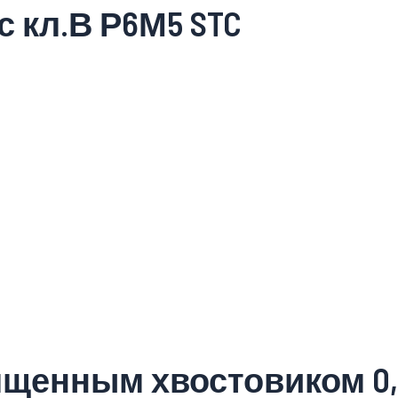
 с кл.В Р6М5 STC
лщенным хвостовиком 0,5