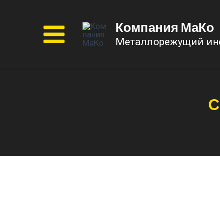
Перейти
к
Компания МаКо
содержимому
Металлорежущий ин
Main
Menu
С