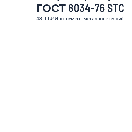
ГОСТ 8034-76 STC
48.00
₽
Инструмент металлорежущий
Rated
0
out of 5
Сверло ц\х с уто