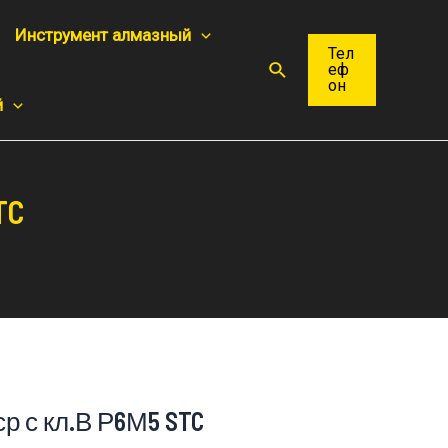
Инструмент алмазный
Тел
Поиск
еф
он
й
TC
ср с кл.В Р6М5 STC