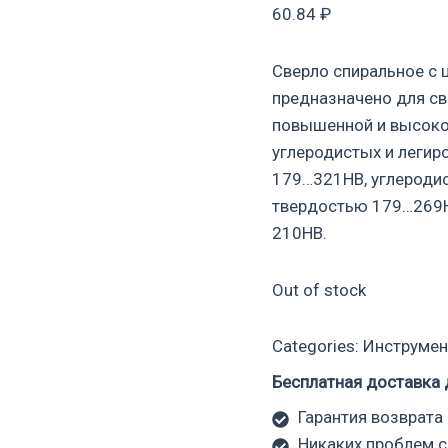
60.84
₽
Сверло спиральное с
предназначено для св
повышенной и высоко
углеродистых и легир
179…321НВ, углеродис
твердостью 179…269НВ
210НВ.
Out of stock
Categories:
Инструмен
Бесплатная доставка 
Гарантия возврата 
Никаких проблем с