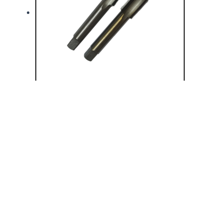
Rated
0
out of 5
Метчик м/р М2,5х0,45 Р6М5
STC
232.80
₽
Инструмент металлорежущий