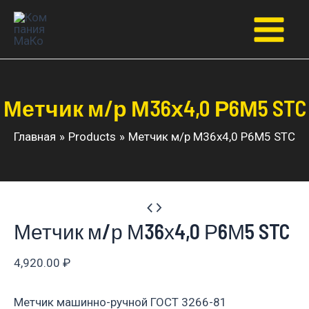
Перейти
к
Main
содержимому
Menu
Метчик м/р М36х4,0 Р6М5 STC
Главная
Products
Метчик м/р М36х4,0 Р6М5 STC
Метчик м/р М36х4,0 Р6М5 STC
4,920.00
₽
Метчик машинно-ручной ГОСТ 3266-81