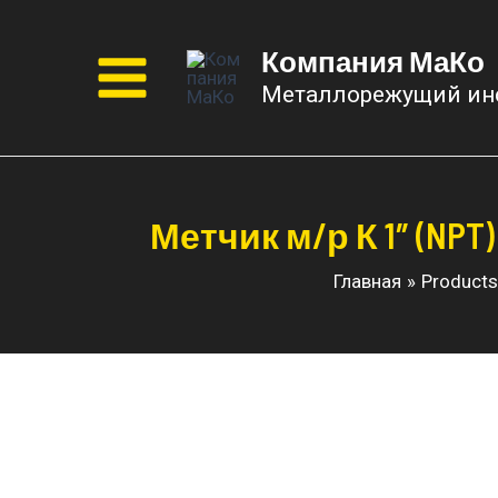
Перейти
к
Компания МаКо
содержимому
Металлорежущий ин
Main
Menu
Метчик м/р К 1″ (NP
Главная
Products