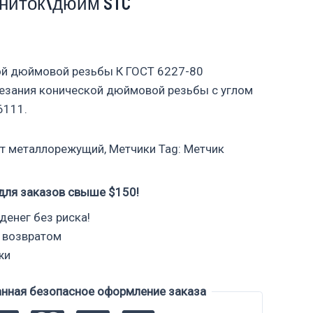
 ниток\дюйм STC
ой дюймовой резьбы К ГОСТ 6227-80
резания конической дюймовой резьбы с углом
6111.
т металлорежущий
,
Метчики
Tag:
Метчик
для заказов свыше $150!
денег без риска!
 возвратом
жи
анная безопасное оформление заказа