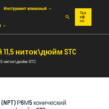
Инструмент алмазный
Тел
Поиск
еф
он
й
 11,5 ниток\дюйм STC
,5 ниток\дюйм STC
″ (NPT) Р6М5 конический