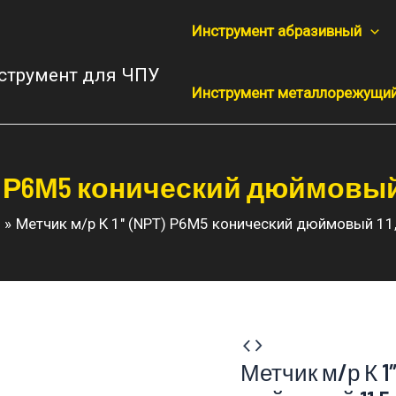
Инструмент абразивный
струмент для ЧПУ
Инструмент металлорежущи
T) Р6М5 конический дюймовый
Метчик м/р К 1″ (NPT) Р6М5 конический дюймовый 11
Метчик м/р К 1