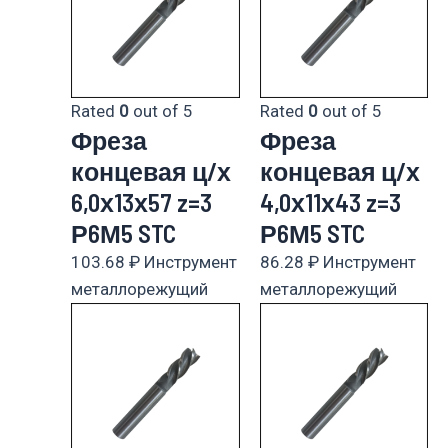
Rated
0
out of 5
Rated
0
out of 5
Фреза
Фреза
концевая ц/х
концевая ц/х
6,0х13х57 z=3
4,0х11х43 z=3
Р6М5 STC
Р6М5 STC
103.68
₽
Инструмент
86.28
₽
Инструмент
металлорежущий
металлорежущий