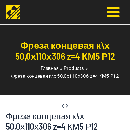
Перейти
к
Main
содержимому
Menu
Фреза концевая к\х
50,0х110х306 z=4 КМ5 Р12
Главная
Products
Фреза концевая к\х 50,0х110х306 z=4 КМ5 Р12
Фреза концевая к\х
50,0х110х306 z=4 КМ5 Р12