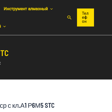
Инструмент алмазный
Тел
Поиск
еф
он
й
STC
C
 ср с кл.А1 Р6М5 STC