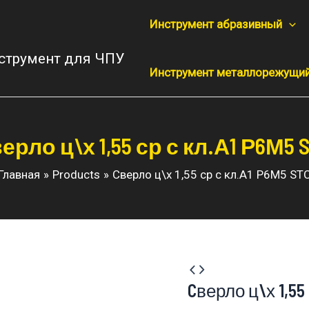
Инструмент абразивный
струмент для ЧПУ
Инструмент металлорежущи
ерло ц\х 1,55 ср с кл.А1 Р6М5 
Главная
Products
Cверло ц\х 1,55 ср с кл.А1 Р6М5 ST
Cверло ц\х 1,55